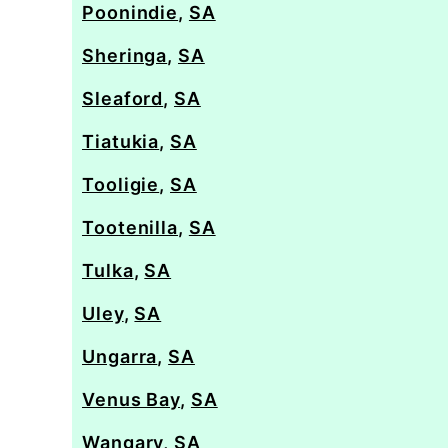
Poonindie
,
SA
Sheringa
,
SA
Sleaford
,
SA
Tiatukia
,
SA
Tooligie
,
SA
Tootenilla
,
SA
Tulka
,
SA
Uley
,
SA
Ungarra
,
SA
Venus Bay
,
SA
Wangary
,
SA