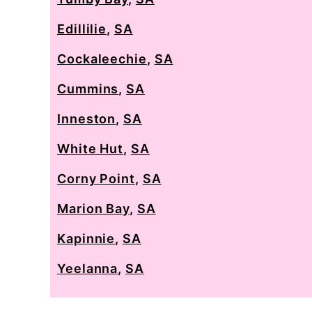
Edillilie
,
SA
Cockaleechie
,
SA
Cummins
,
SA
Inneston
,
SA
White Hut
,
SA
Corny Point
,
SA
Marion Bay
,
SA
Kapinnie
,
SA
Yeelanna
,
SA