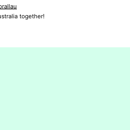
orallau
stralia together!