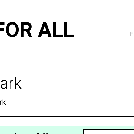
FOR ALL
F
Park
rk