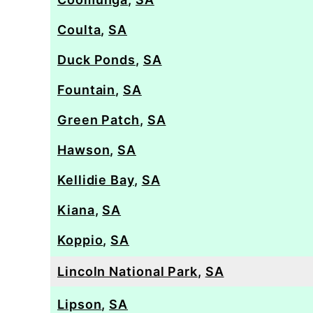
Coulta
,
SA
Duck Ponds
,
SA
Fountain
,
SA
Green Patch
,
SA
Hawson
,
SA
Kellidie Bay
,
SA
Kiana
,
SA
Koppio
,
SA
Lincoln National Park
,
SA
Lipson
,
SA