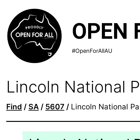
Skip
to
OPEN 
content
#OpenForAllAU
Lincoln National 
Find
/
SA
/
5607
/
Lincoln National Pa