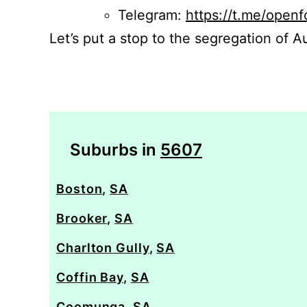
Telegram:
https://t.me/openf
Let’s put a stop to the segregation of Au
Suburbs in
5607
Boston
,
SA
Brooker
,
SA
Charlton Gully
,
SA
Coffin Bay
,
SA
Coomunga
,
SA