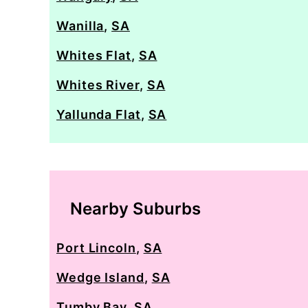
Wanilla
,
SA
Whites Flat
,
SA
Whites River
,
SA
Yallunda Flat
,
SA
Nearby Suburbs
Port Lincoln
,
SA
Wedge Island
,
SA
Tumby Bay
,
SA