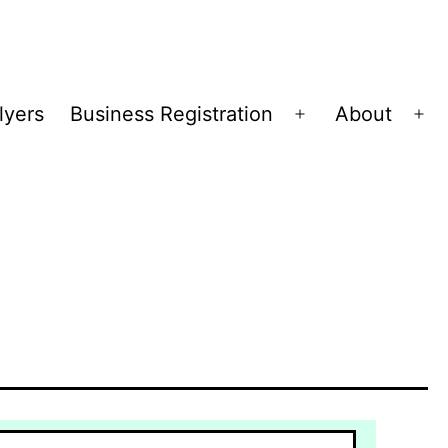
lyers
Business Registration
About
Open
Op
menu
me