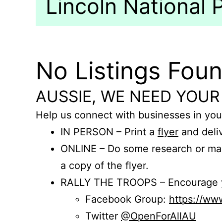
Lincoln National P
No Listings Fou
AUSSIE, WE NEED YOUR
Help us connect with businesses in you
IN PERSON – Print a
flyer
and deliv
ONLINE – Do some research or mak
a copy of the flyer.
RALLY THE TROOPS – Encourage you
Facebook Group:
https://w
Twitter
@OpenForAllAU